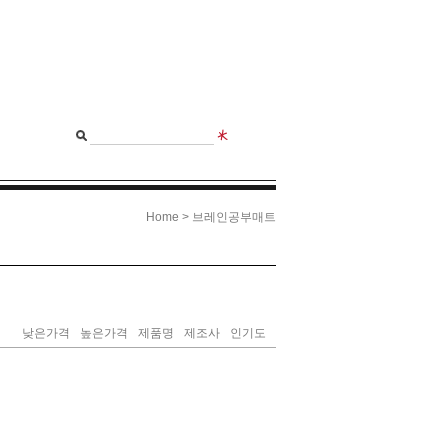
>
Home
브레인공부매트
낮은가격
높은가격
제품명
제조사
인기도