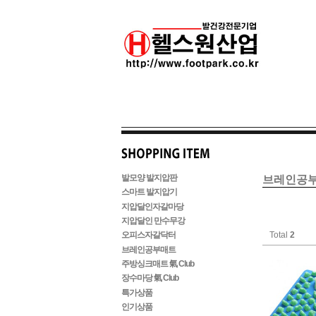
발모양 발지압판
브레인공
스마트 발지압기
지압달인자갈마당
지압달인 만수무강
Total
2
오피스자갈닥터
브레인공부매트
주방싱크매트 氣 Club
장수마당 氣 Club
특가상품
인기상품