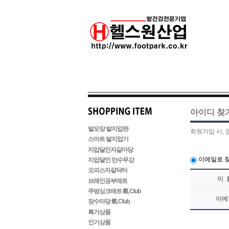
아이디 찾
발모양 발지압판
회원가입 시, 
스마트 발지압기
지압달인자갈마당
이메일로 
지압달인 만수무강
오피스자갈닥터
이 
브레인공부매트
주방싱크매트 氣 Club
이메
장수마당 氣 Club
특가상품
인기상품