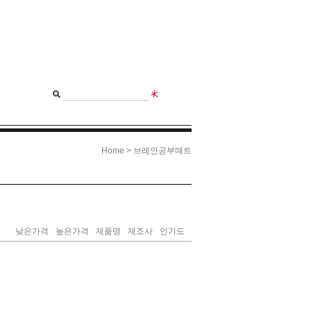
>
Home
브레인공부매트
낮은가격
높은가격
제품명
제조사
인기도