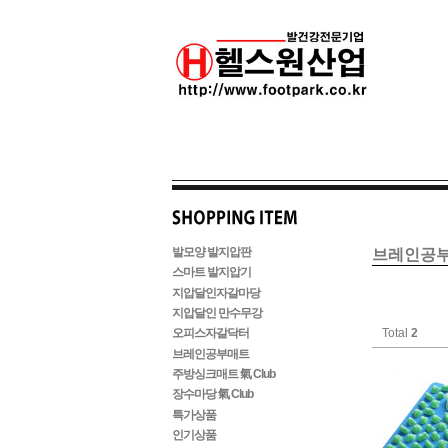
발모양 발지압판
브레인공
스마트 발지압기
지압달인자갈마당
지압달인 만수무강
Total
2
오피스자갈닥터
브레인공부매트
주방싱크매트 氣 Club
장수마당 氣 Club
특가상품
인기상품